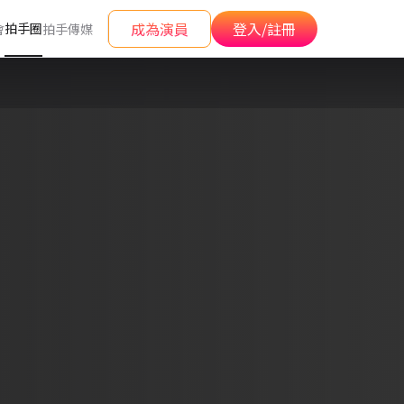
成為演員
登入/註冊
拍手圈
會
拍手傳媒