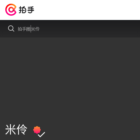
拍手圈
米伶
米伶