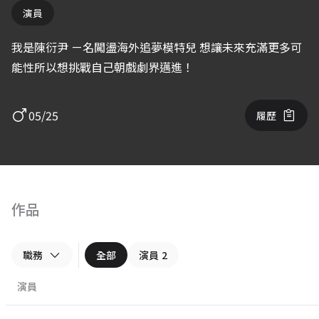
演員
我是陳衍尹 ㄧ名闖盪海外追夢模特兒 想讓未來充滿更多可
能性所以想挑戰自己朝戲劇界邁進！
05/25
履歷
作品
職務
全部
演員
2
演員