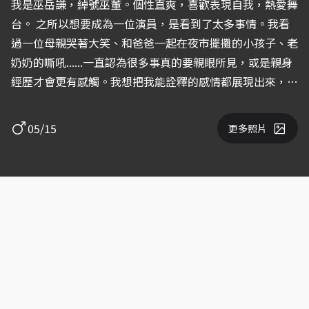
我是巫岳謙，綽號巫董。個性直爽，喜歡表現自我，熱愛舞
台。 之所以想要成為一位演員，是看到了太多事情。我看
過一位母親哭著大笑、和爸爸一起在夜市擺攤的小孩子、老
奶奶的嘶吼......一直認為很多事真的要親眼所見，或是親身
經歷才會更有感觸。我想把我能詮釋的感情都展現出來，雖
然非科班出生，但我很願意嘗試，給自己更多不一樣的機
會，去創造我所想表現的樣子。 對於音樂錄影帶、長片和
05/15
更多照片
劇集特別有憧憬，記得在看茄子蛋的<割愛你一擺>時，我
真的可以體會男主角的內心情緒，我想，演員之所以演，就
是要帶給大家共鳴，讓大家能身歷其境，而我也期許自己成
為一位演員，可以帶給大家更多的心靈體悟。