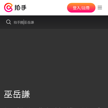
登入/註冊
拍手圈
巫岳謙
巫岳謙