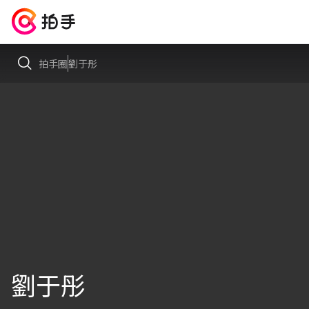
拍手圈
劉于彤
劉于彤