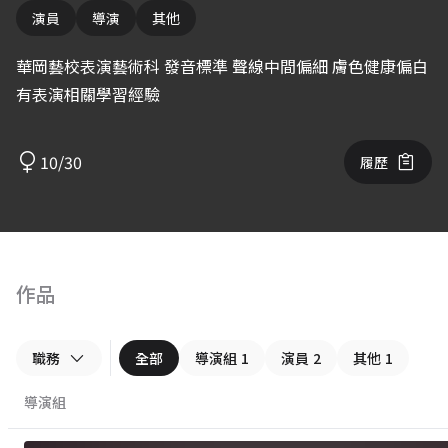
演員
導演
其他
華岡藝校表演藝術科 發音標準 聲線中間偏細 膚色健康偏白
有表演相關學習經驗
10/30
履歷
作品
職務
全部
導演組
1
演員
2
其他
1
導演組