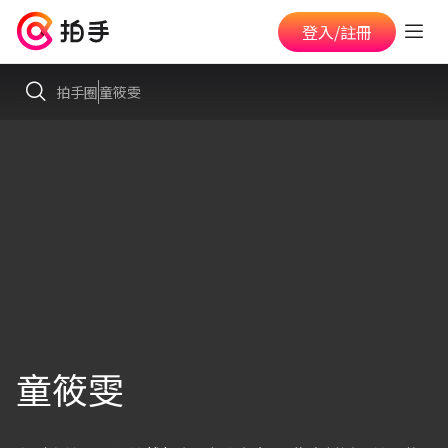
登入/註冊
拍手圈
童筱雯
童筱雯