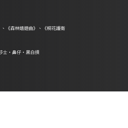
》、《森林嬉遊曲》、《桐花護衛
莎士・鼻仔・黑白摃