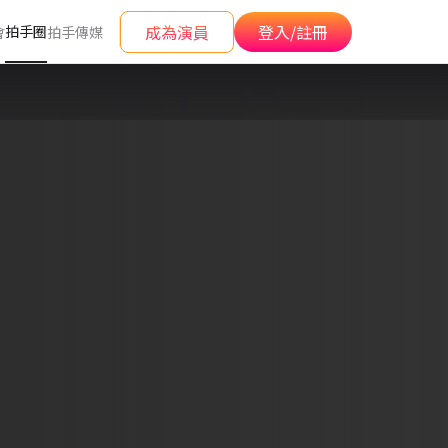
成為演員
登入/註冊
拍手圈
會
拍手傳媒