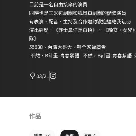
目前是一名自由接案的演員
同時也是玉米雞劇團和紙風車劇團的儲備演員
有表演、配音、主持及合作邀約歡迎連絡我🙋🏻
演出經歷：《莎士鼻仔黑白摃》、 《晚安，女兒
隊》
55688、台灣大哥大、鞋全家福廣告
不然，B計畫-青春絮語
不然，B計畫-青春絮語
03/21
作品
職務
全部
演員
4