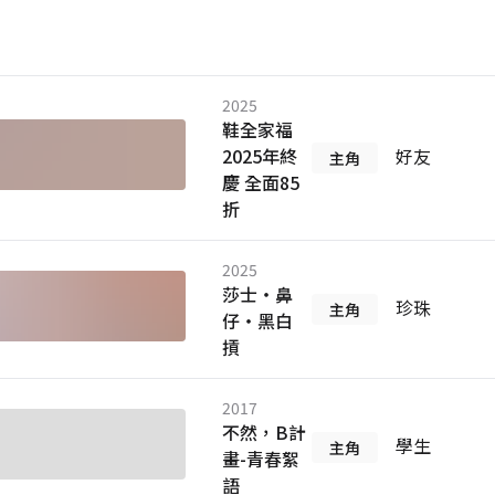
2025
鞋全家福
2025年終
好友
主角
慶 全面85
折
2025
莎士・鼻
珍珠
主角
仔・黑白
摃
2017
不然，B計
學生
主角
畫-青春絮
語