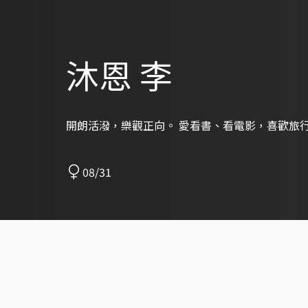
沐恩 李
開朗活潑，樂觀正向。 愛看書、看電影，喜歡旅
08/31