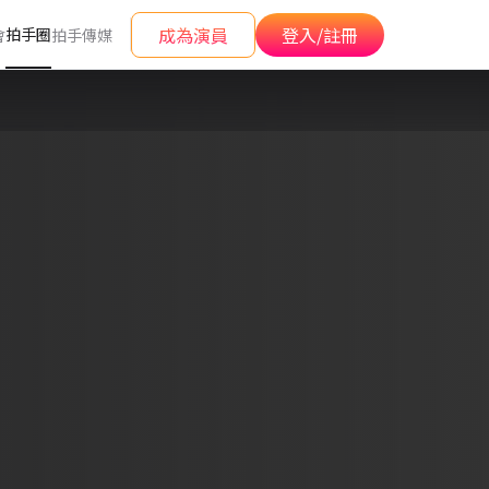
成為演員
登入/註冊
拍手圈
會
拍手傳媒