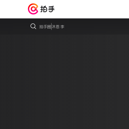
拍手圈
沐恩 李