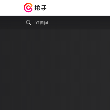
拍手圈
jui