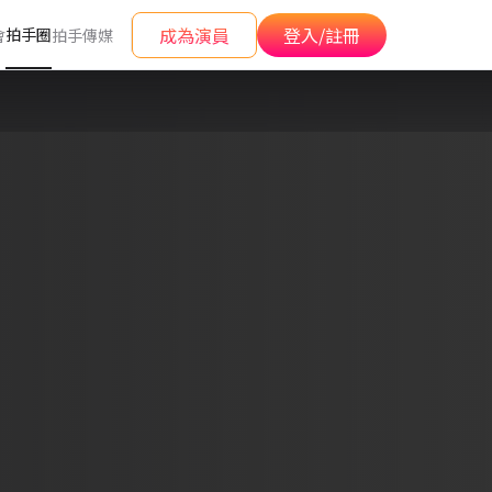
成為演員
登入/註冊
拍手圈
會
拍手傳媒