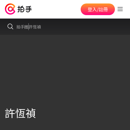
登入/註冊
拍手圈
許恆禎
許恆禎