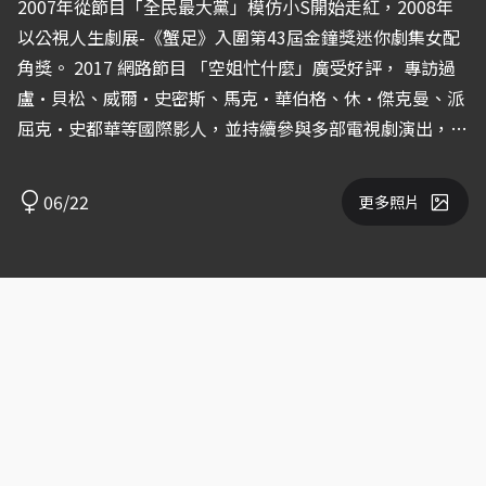
2007年從節目「全民最大黨」模仿小S開始走紅，2008年
以公視人生劇展-《蟹足》入圍第43屆金鐘獎迷你劇集女配
角獎。 2017 網路節目 「空姐忙什麼」廣受好評， 專訪過
盧·貝松、威爾·史密斯、馬克·華伯格、休·傑克曼、派
屈克·史都華等國際影人，並持續參與多部電視劇演出，
為了在表演上有更多突破跑去紐約念電影表演，喜歡爬山、
划龍舟、打羽球… 沒有一刻停下來的她，直到現在都還在
06/22
更多照片
擴大她的舒適圈。