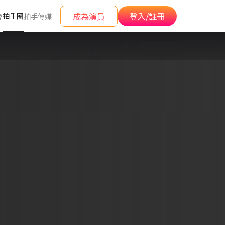
成為演員
登入/註冊
拍手圈
會
拍手傳媒