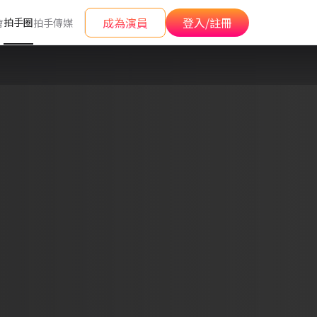
成為演員
登入/註冊
拍手圈
會
拍手傳媒