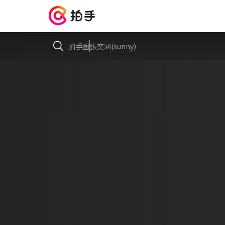
拍手圈
張奕涵(sunny)