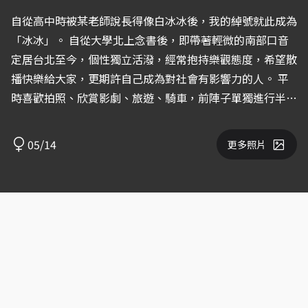
自從高中時被某老師說長得像白冰冰後，我的綽號就此成為
「冰冰」。 自從大學北上念書後，即帶著輕微的南部口音
定居台北至今，個性獨立活潑，經常抱持樂觀態度，希望散
播快樂給大家，更期許自己成為對社會有影響力的人。 平
時喜歡拍照、欣賞影劇、旅遊、騎車，前陣子單獨進行半環
島，一路從台北騎回我的家鄉屏東東港，再騎返台北，沿途
停留從未細細品味的地區，如苗栗、雲林及嘉義，發現台灣
05/14
更多照片
還有很多尚未發覺過的美好！ ps 最近有點發福，會開始減
肥，但是食物真的好好吃。