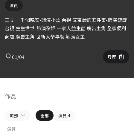
演員
三立 一千個晚安-飾演小孟 台視 艾蜜麗的五件事-飾演毓毓
台視 生生世世-飾演孕婦 一家人益生菌 廣告主角 全家便利
商店 廣告主角 世新大學畢製 鯨落女主
01/04
履歷
作品
職務
全部
演員
4
演員