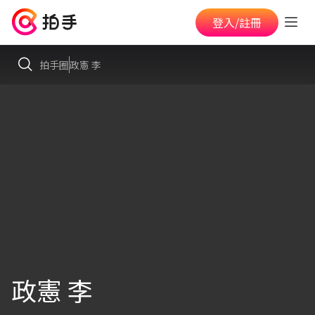
登入/註冊
拍手圈
政憲 李
政憲 李