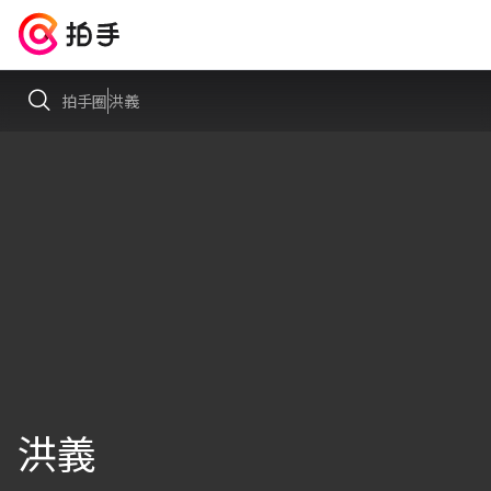
拍手圈
洪義
洪義