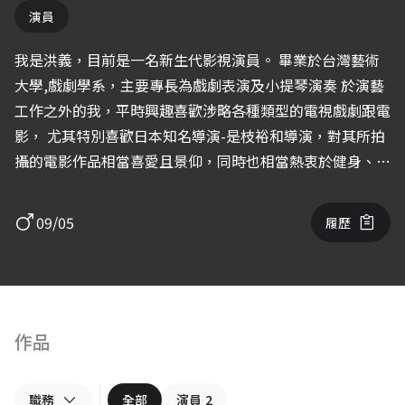
演員
我是洪義，目前是一名新生代影視演員。 畢業於台灣藝術
大學,戲劇學系，主要專長為戲劇表演及小提琴演奏 於演藝
工作之外的我，平時興趣喜歡涉略各種類型的電視戲劇跟電
影， 尤其特別喜歡日本知名導演-是枝裕和導演，對其所拍
攝的電影作品相當喜愛且景仰，同時也相當熱衷於健身、唱
歌等興趣。 對我來說作為一名演員，我個人認為最重要也
最喜歡的，是與人們接觸，並與世界產生關聯，表演的意義
09/05
履歷
對我來說就是展現生命、分享生命；戲劇演出是我的工作，
也同時被我視為我生命中的一部份。 希望未來能有越來越
多演出機會，並分享好作品給大眾，也期盼在演出上能有深
入同理角色的機會，希望能有更多戲劇作品和大家見面分
享。
作品
職務
全部
演員
2