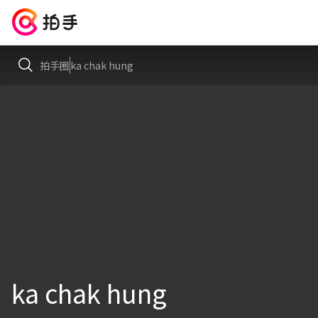
拍手圈
ka chak hung
ka chak hung