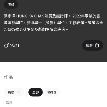
演員
洪家澤 HUNG KA CHAK 演員及魔術師。 2022年畢業於香
港演藝學院，藝術學士（榮譽）學位，主修表演。曾獲區永
熙藝術教育獎學金及戲劇學院嘉許信。
03/21
履歷
作品
職務
全部
演員
5
演員