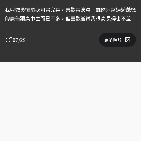
我叫做黃恆裕我剛當完兵，喜歡當演員，雖然只當過遊戲機
的廣告跟高中生而已不多，但喜歡嘗試我很高長得也不差
07/29
更多照片