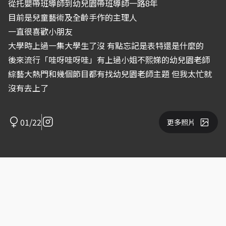
從托嬰帶班導師到幼兒園帶班導師一路8年
目前是兒童藝術及全齡手作的主理人
一直很喜歡小朋友
大學時上過一集大學生了沒 有點忘記是表特還是什麼的
後來流行「哇呀哇呀哇」有上過小姐不熙娣的幼兒園老師
綜藝大熱門和幾個節目都有找幼兒園老師主題 但我太忙就
沒有去上了
01/22
更多照片