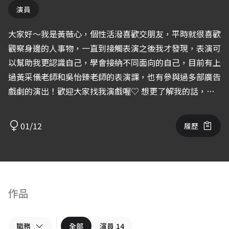
演員
大家好～我是黃薇心，個性活潑喜歡交朋友，平時就很喜歡
觀察身邊的人事物，一直到接觸表演之後我才發現，表演可
以幫助我更認識自己，學會接納不同面向的自己，目前有上
過黃采儀老師和吳怡臻老師的表演課，也有參與過多部廣告
戲劇的演出！歡迎大家找我演戲喔♡ 想更了解我的話，歡
迎來我的IG逛逛唷！ 我的IG帳號：wei_o112
01/12
履歷
作品
職務
全部
演員
14