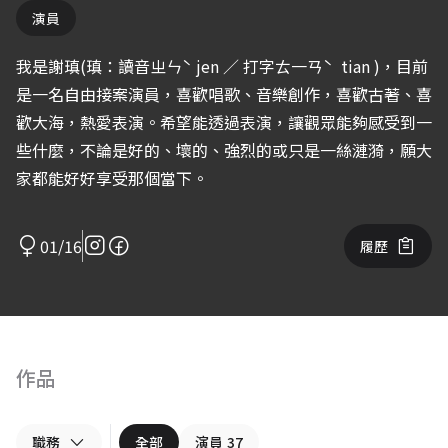
演員
我是謝瑱(瑱：讀音ㄓㄣˋ jen ／ 打字ㄊ一ㄢˋ tian )，目前
是一名自由接案演員，喜歡唱歌、音樂創作，喜歡古著、喜
歡大海，熱愛表演。希望能透過表演，讓觀眾能夠感受到一
些什麼，不論是好的、壞的、強烈的或只是一絲漣漪，願大
家都能好好享受那個當下。
01/16
履歷
作品
職務
全部
演員
37