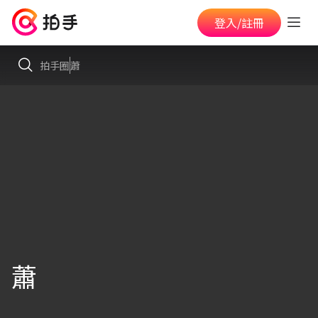
登入/註冊
拍手圈
蕭
蕭