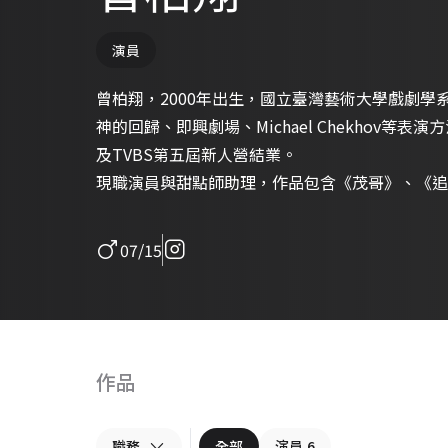
演員
曾柏翔，2000年出生，國立臺灣藝術大學戲劇學
神的回歸、即興劇場、Michael Chekhov等
及TVBS第五屆新人營結業。
現職演員與甜點師助理，作品包含《茂哥》、《追
07/15
作品
職務
全部
演員
6