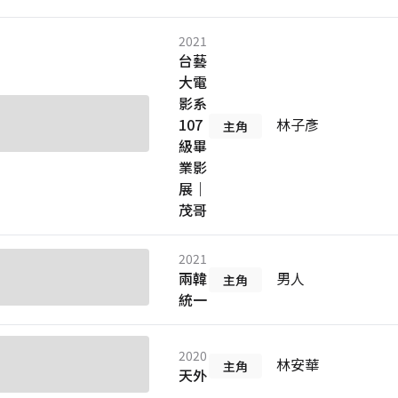
2021
台藝
大電
影系
107
林子彥
主角
級畢
業影
展｜
茂哥
2021
兩韓
男人
主角
統一
2020
林安華
主角
天外