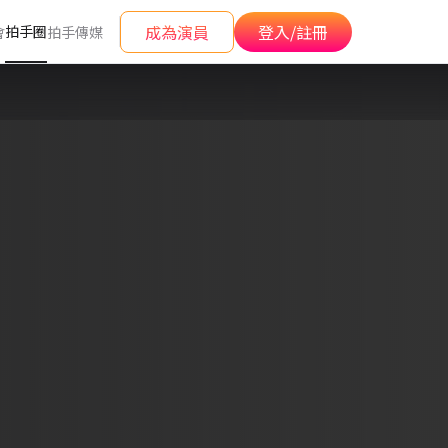
成為演員
登入/註冊
拍手圈
會
拍手傳媒