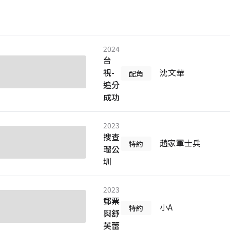
2024
台
視-
沈文華
配角
追分
成功
2023
搜查
趙家軍士兵
特約
瑠公
圳
2023
郵票
小A
特約
與舒
芙蕾