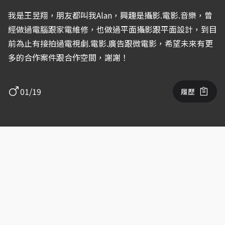
我是王昱翔，朋友都叫我Alan，興趣是攝影.電影.音樂，曾
經做過電腦跟家電維修，也做過平面攝影跟平面設計，到目
前為止有接拍過電視劇.電影.廣告跟微電影，希望未來有更
多的合作案件跟合作空間，謝謝！
01/19
履歷