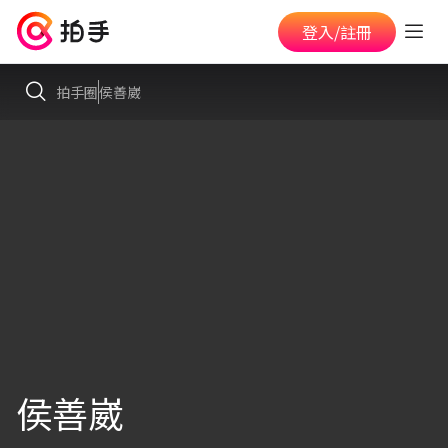
登入/註冊
拍手圈
侯善崴
侯善崴