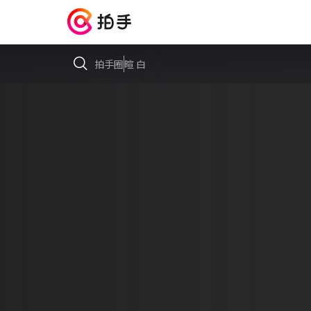
拍手圈
暄 白