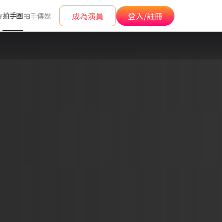
成為演員
登入/註冊
拍手圈
會
拍手傳媒