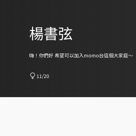
楊書弦
嗨！你們好 希望可以加入momo台這個大家庭～
11/20