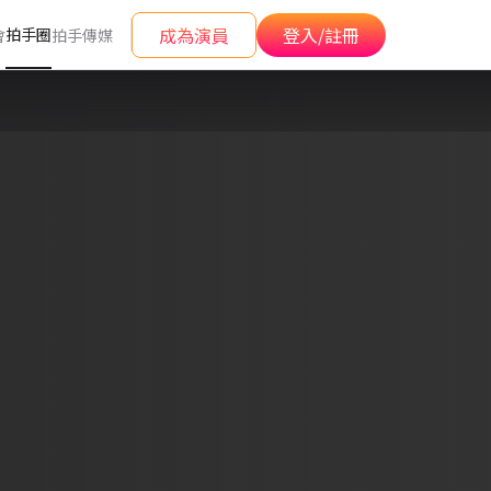
成為演員
登入/註冊
拍手圈
會
拍手傳媒