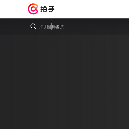
拍手圈
楊書弦