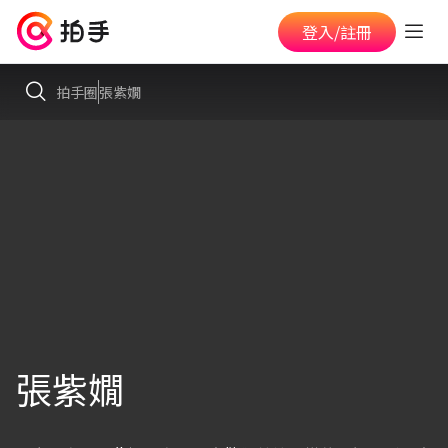
登入/註冊
拍手圈
張紫嫺
張紫嫺