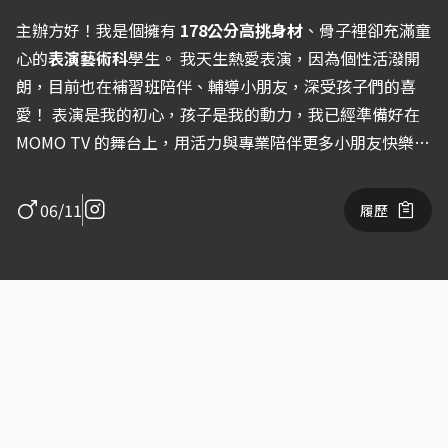
主辦方好！我是個擁有
178公分高挑身材
、骨子裡卻充滿童
心的
表演藝術科
學生。 我天生熱愛表演，因為個性活潑開
朗，目前也在補習班陪伴、輔導小朋友，深受孩子們的喜
愛！ 表演是我的初心，孩子是我的動力，我已經準備好在
MOMO TV 的舞台上，用活力與專業陪伴更多小朋友快樂長
大！
06/11
履歷