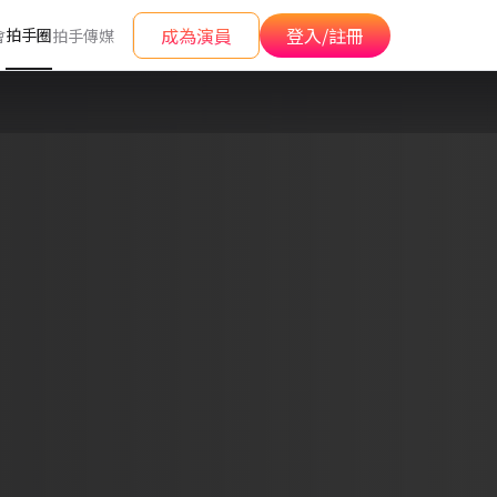
成為演員
登入/註冊
拍手圈
會
拍手傳媒