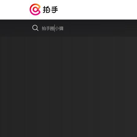
拍手圈
小彌