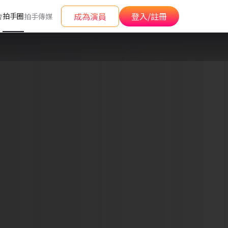
成為演員
登入/註冊
拍手圈
會
拍手傳媒