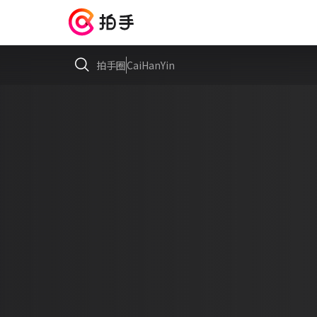
拍手圈
CaiHanYin