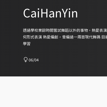
CaiHanYin
透過學校業餘時間嘗試舞蹈以外的事物，熱愛表演
何形式表演 熱愛編創，曾編過一兩首現代舞碼 
學習
06/04