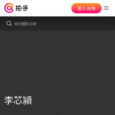
登入/註冊
拍手圈
李芯潁
李芯潁