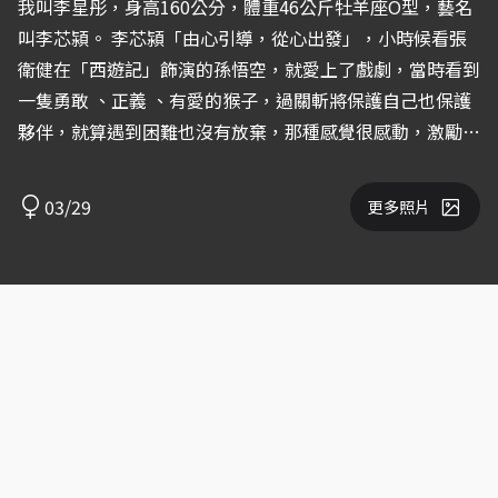
我叫李星彤，身高160公分，體重46公斤牡羊座O型，藝名
叫李芯潁。 李芯潁「由心引導，從心出發」，小時候看張
衛健在「西遊記」飾演的孫悟空，就愛上了戲劇，當時看到
一隻勇敢 、正義 、有愛的猴子，過關斬將保護自己也保護
夥伴，就算遇到困難也沒有放棄，那種感覺很感動，激勵了
生活中的我去努力，去努力爭取我想要的。 於是從小立志
要當演員，要當那種別人看了我演的角色，會因此被感染激
03/29
更多照片
勵到的那種演員，在我高中時期選擇就讀電影電視科，學習
幕後相關知識，我想知道更多關於這個產業的一切，因為我
想一個好的演員是跟大家一起工作的，我要做的不是只有感
染螢幕前的觀眾，而是連我身邊的人都一起！ 我的專長是
表演魔術，將驚喜歡笑帶給每位觀眾，興趣有很多個，除了
跟表演相關的鋼琴、烏克麗麗、折氣球以外，我還會做手工
卡片，那最常進行的休閒娛樂就是看電影和與朋友討論戲
劇。 我明白當一個演員有多麽不容易，用生命演出角色，
要做很多準備，這也是我學習魔術的其中原因，魔術是結合