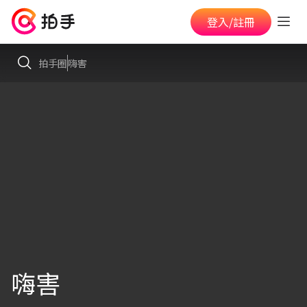
登入/註冊
拍手圈
嗨害
嗨害