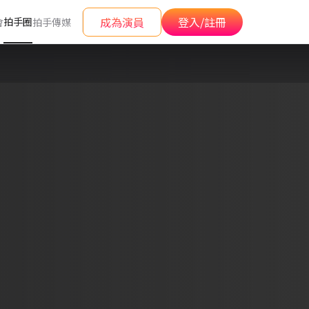
成為演員
登入/註冊
拍手圈
會
拍手傳媒