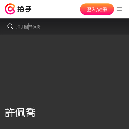
登入/註冊
拍手圈
許佩喬
許佩喬