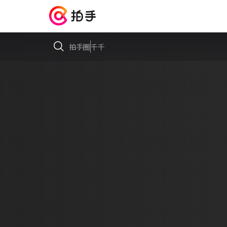
拍手圈
千千