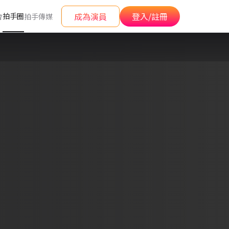
成為演員
登入/註冊
拍手圈
會
拍手傳媒