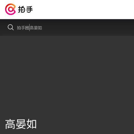
拍手圈
高晏如
高晏如