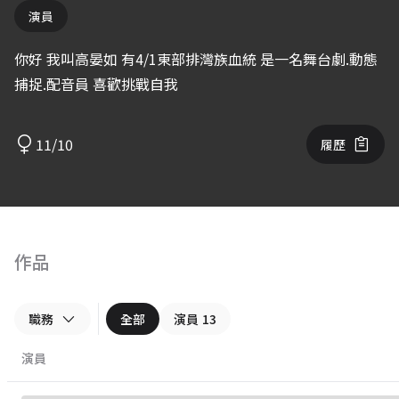
演員
你好 我叫高晏如 有4/1東部排灣族血統 是一名舞台劇.動態
捕捉.配音員 喜歡挑戰自我
11/10
履歷
作品
職務
全部
演員
13
演員