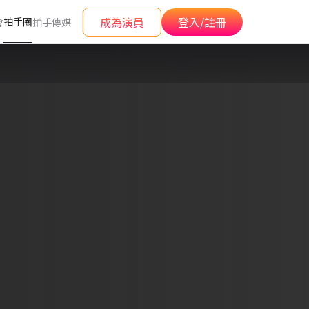
成為演員
登入/註冊
拍手圈
會
拍手傳媒