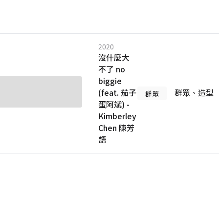
2020
沒什麼大
不了 no
biggie
(feat. 茄子
群眾、造型
群眾
蛋阿斌) -
Kimberley
Chen 陳芳
語