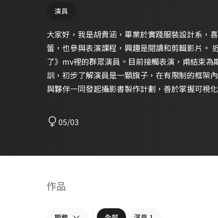
演員
大家好，我是胡貴涵，畢業於實踐服裝設計系，喜
蕾，也參與表演課程，興趣是閱讀和剪輯影片。 
了》mv裡的群眾演員。目前接觸表演，甫結束為
訓，初步了解演員是一顆旗子，在有限制的框架內
與夥伴一同發起攝影書製作計劃，善於掌握可視化
設計需要更好的推廣。
05/03
作品
職務
全部
演員
1