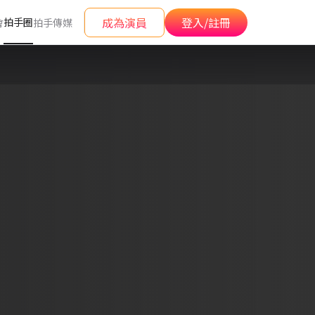
成為演員
登入/註冊
拍手圈
會
拍手傳媒