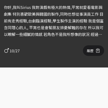
你好,我叫Sirius 我對演戲有極大的熱情,平常就愛看電影與
劇集 特別喜歡歐美與韓國的製作,同時也想從事演員工作 目
前有走秀經驗,台劇臨演經驗,學生製作主演的經驗 我是個富
含同理心的人, 平常也是會幫朋友排憂解難的存在 所以我可
以暸解一些細膩的情感 若角色不是我所想像的狀況 經過溝
通與提點 有辦法快速從別的角度去切入角色 我也是一個有
毅力的人 我在憂鬱症的狀況下從133公斤減到78公斤 希望
10/27
履歷
能有機會與您合作！