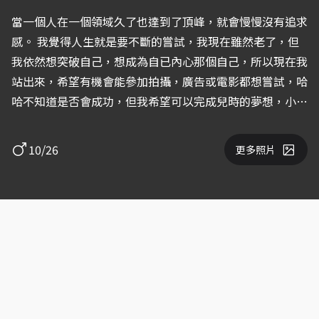
當一個人在一個領域久了也達到了頂峰，就會慢慢沒有追求
感。 我覺得人生就是要不斷的嘗試，我現在雖然老了，但
我依然想突破自己，想成為自已內心那個自己，所以現在我
站出來，希望有機會能參加拍攝，廣告或電影都想嘗試，哈
哈不知道是否會成功，但我希望可以完成兒時的夢想，小時
候的夢想是想當一個飛行員或宇航員希望有一天可以登上月
球，我想在電影里我一定可以完成夢想。
10/26
更多照片