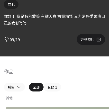
其他
你好！ 我是特別愛笑 有點天真 古靈精怪 又非常熱愛表演自
己的女孩👋👋
09/19
更多照片
作品
職務
全部
其他
1
其他