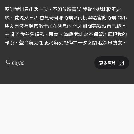
哎呀我們只能活一次，不如放膽嘗試 我從小就比較不要
臉、愛現又三八 香蕉哥哥那時候來南投簽唱會的時候 問小
朋友有沒有願意唱卡加布列島的 他才剛問完我就自己爬上
去唱了 我熱愛唱歌、跳舞、演戲 我能毫不保留地展現我的
輪廓、聲音與感性 思考與幻想僅在一夕之間 我深思熟慮過
我要大膽作夢
09/30
更多照片