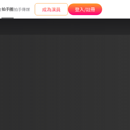
成為演員
登入/註冊
拍手圈
會
拍手傳媒