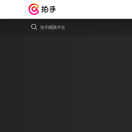
拍手圈
黃亦笙