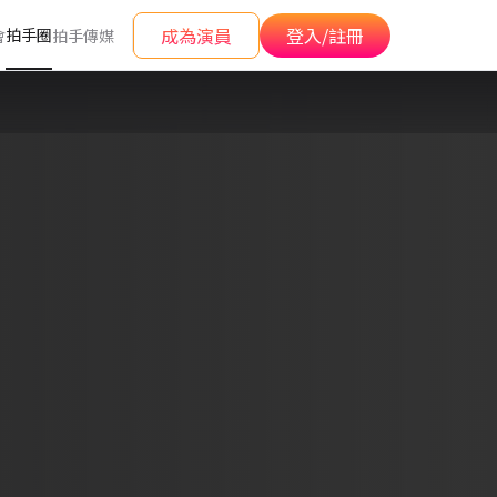
成為演員
登入/註冊
拍手圈
會
拍手傳媒