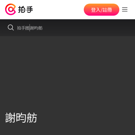
登入/註冊
拍手圈
謝昀舫
謝昀舫