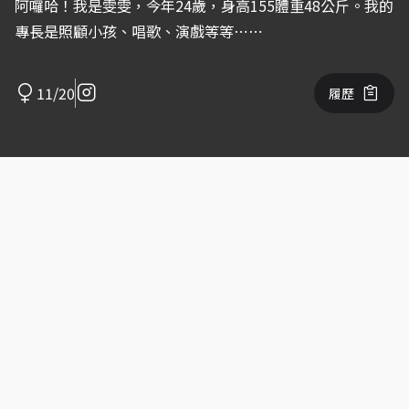
阿囉哈！我是雯雯，今年24歲，身高155體重48公斤。我的
專長是照顧小孩、唱歌、演戲等等⋯⋯
11/20
履歷