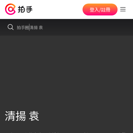
登入/註冊
拍手圈
清揚 袁
清揚 袁