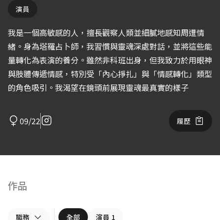
演員
我是一個高敏感的人，擅長觀察人類並細膩地感知周遭情
緒。身為塔羅占卜師，我習慣與靈魂深處對話，並將這些能
量轉化為表演的養分。雖然非科班出身，但我致力於用眼神
與肢體傳遞情感，特別受「內心掙扎」與「情感轉化」類型
的角色吸引。我渴望在鏡頭前展現靈魂最真實的樣子
09/22
履歷
作品
職務
全部
演員
1