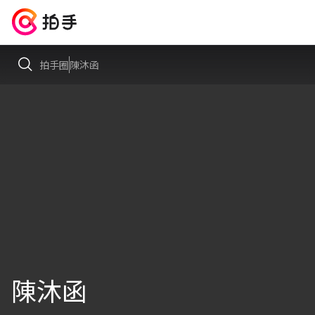
拍手圈
陳沐函
陳沐函